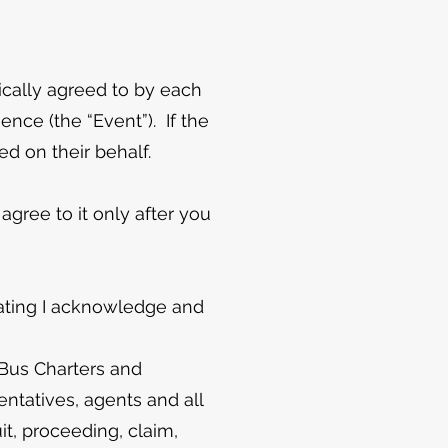
ically agreed to by each
ence (the “Event”). If the
ed on their behalf.
 agree to it only after you
ipating I acknowledge and
 Bus Charters and
entatives, agents and all
it, proceeding, claim,