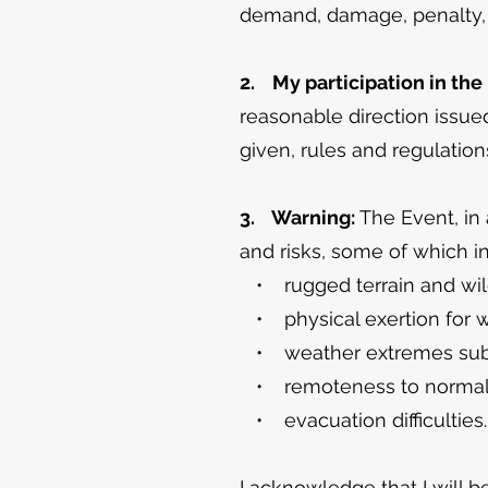
demand, damage, penalty, c
2. My participation in the
reasonable direction issued 
given, rules and regulatio
3. Warning:
The Event, in 
and risks, some of which i
• rugged terrain and wil
• physical exertion for w
• weather extremes subj
• remoteness to normal m
• evacuation difficulties.
I acknowledge that I will be